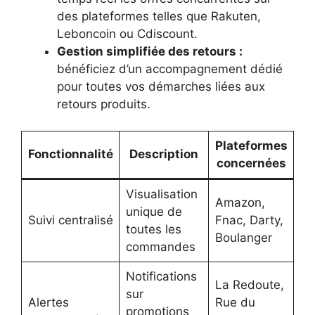
des plateformes telles que Rakuten,
Leboncoin ou Cdiscount.
Gestion simplifiée des retours :
bénéficiez d’un accompagnement dédié
pour toutes vos démarches liées aux
retours produits.
Plateformes
Fonctionnalité
Description
concernées
Visualisation
Amazon,
unique de
Suivi centralisé
Fnac, Darty,
toutes les
Boulanger
commandes
Notifications
La Redoute,
sur
Alertes
Rue du
promotions