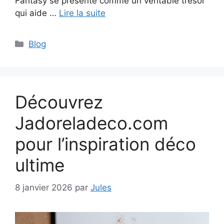
Fantasy se présente comme un véritable trésor
qui aide …
Lire la suite
Catégories
Blog
Découvrez
Jadoreladeco.com
pour l’inspiration déco
ultime
8 janvier 2026
par
Jules