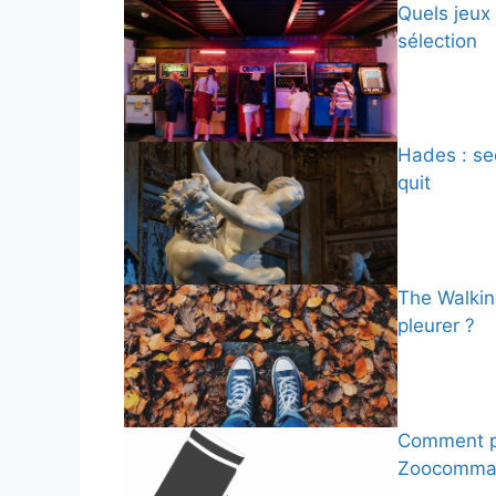
Quels jeux
sélection
Hades : se
quit
The Walkin
pleurer ?
Comment p
Zoocomman