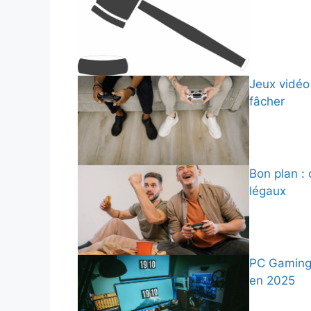
Jeux vidéo 
fâcher
Bon plan :
légaux
PC Gaming 
en 2025