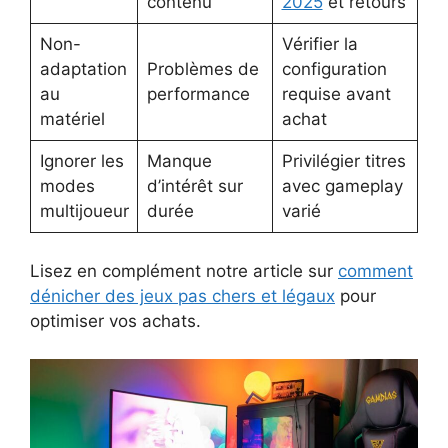
contenu
2025
et retours
Non-
Vérifier la
adaptation
Problèmes de
configuration
au
performance
requise avant
matériel
achat
Ignorer les
Manque
Privilégier titres
modes
d’intérêt sur
avec gameplay
multijoueur
durée
varié
Lisez en complément notre article sur
comment
dénicher des jeux pas chers et légaux
pour
optimiser vos achats.