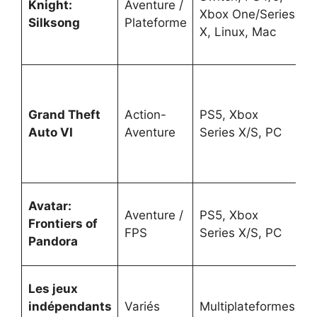
Knight:
Aventure /
s
Xbox One/Series
Silksong
Plateforme
2
X, Linux, Mac
Grand Theft
Action-
PS5, Xbox
P
Auto VI
Aventure
Series X/S, PC
2
Avatar:
Aventure /
PS5, Xbox
Frontiers of
2
FPS
Series X/S, PC
Pandora
Les jeux
indépendants
Variés
Multiplateformes
2